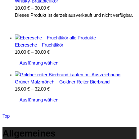
Whisky-Bratapfellikör
Preisspanne:
10,00
€
–
30,00
€
10,00 €
Di
Dieses Produkt ist derzeit ausverkauft und nicht verfügbar.
bis
Pr
30,00 €
we
me
Va
Eberesche – Fruchtlikör
auf
Preisspanne:
10,00
€
–
30,00
€
Di
Dieses
10,00 €
Ausführung wählen
Op
Produkt
bis
kö
weist
30,00 €
auf
mehrere
Grüner Malzmönch – Goldner Reiter Bierbrand
de
Varianten
Preisspanne:
16,00
€
–
32,00
€
Pr
auf.
Dieses
16,00 €
Ausführung wählen
ge
Die
Produkt
bis
we
Optionen
weist
32,00 €
können
Top
mehrere
auf
Varianten
der
Allgemeines
auf.
Produktseite
Die