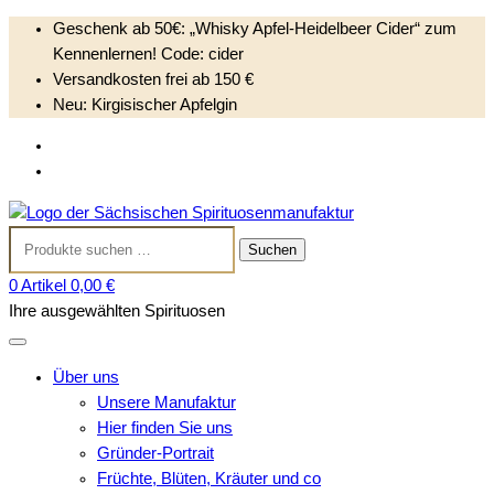
Geschenk ab 50€: „Whisky Apfel-Heidelbeer Cider“ zum
Kennenlernen! Code: cider
Versandkosten frei ab 150 €
Neu: Kirgisischer Apfelgin
S
Anmelden
k
Kundenkonto anlegen
i
Sächsischen
p
Suchen
Spirituosenmanufak
t
Suchen
nach:
o
0 Artikel
0,00 €
c
Ihre ausgewählten Spirituosen
o
n
t
Über uns
e
Unsere Manufaktur
n
Hier finden Sie uns
t
Gründer-Portrait
Früchte, Blüten, Kräuter und co