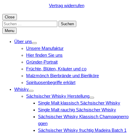
Vertrag widerrufen
Close
Suchen
nach:
Menu
Über uns
Unsere Manufaktur
Hier finden Sie uns
Gründer-Portrait
Früchte, Blüten, Kräuter und co
Malzmönch Bierbrände und Bierliköre
Spirituosenbegriffe erklärt
Whisky
Sächsischer Whisky Herstellung
Single Malt klassisch Sächsischer Whisky
Single Malt rauchig Sächsischer Whisky
Sächsischer Whisky Klassisch Champagnerro
ggen
Sächsischer Whisky fruchtig Madeira Batch 1