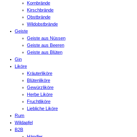
Kornbrände
Kirschbrände
Obstbrände
Wildobstbrände
Geiste
Geiste aus Nüssen
Geiste aus Beeren
Geiste aus Blüten
Gin
Liköre
Kräuterliköre
Blütenliköre
Gewürzliköre
Herbe Liköre
Fruchtliköre
Liebliche Liköre
Rum
Wildapfel
B2B
Händler