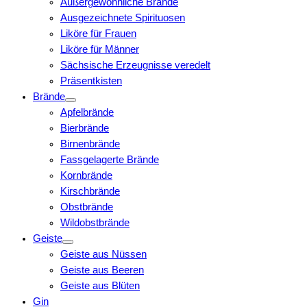
Außergewöhnliche Brände
Ausgezeichnete Spirituosen
Liköre für Frauen
Liköre für Männer
Sächsische Erzeugnisse veredelt
Präsentkisten
Brände
Apfelbrände
Bierbrände
Birnenbrände
Fassgelagerte Brände
Kornbrände
Kirschbrände
Obstbrände
Wildobstbrände
Geiste
Geiste aus Nüssen
Geiste aus Beeren
Geiste aus Blüten
Gin