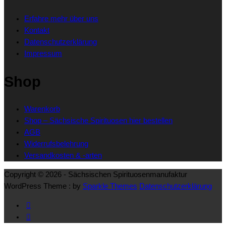
gewählt
Optionen
Erfahre mehr über uns
werden
können
Kontakt
auf
Datenschutzerklärung
der
Impressum
Produktseite
gewählt
Shop
werden
Warenkorb
Shop – Sächsische Spirituosen hier bestellen
AGB
Widerrufsbelehrung
Versandkosten & -arten
Copyright © 2026 - Sächsischen Spirituosenmanufaktur
WordPress Theme : by
Sparkle Themes
Datenschutzerklärung