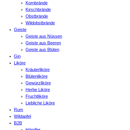
Kornbrände
Kirschbrände
Obstbrände
Wildobstbrände
Geiste
Geiste aus Nüssen
Geiste aus Beeren
Geiste aus Blüten
Gin
Liköre
Kräuterliköre
Blütenliköre
Gewürzliköre
Herbe Liköre
Fruchtliköre
Liebliche Liköre
Rum
Wildapfel
B2B
Händler