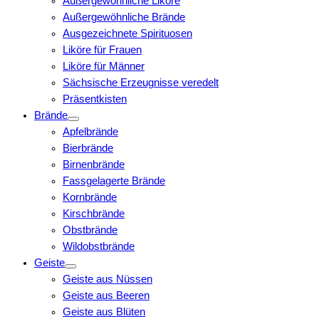
Außergewöhnliche Liköre
Außergewöhnliche Brände
Ausgezeichnete Spirituosen
Liköre für Frauen
Liköre für Männer
Sächsische Erzeugnisse veredelt
Präsentkisten
Brände
Apfelbrände
Bierbrände
Birnenbrände
Fassgelagerte Brände
Kornbrände
Kirschbrände
Obstbrände
Wildobstbrände
Geiste
Geiste aus Nüssen
Geiste aus Beeren
Geiste aus Blüten