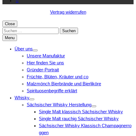
Vertrag widerrufen
Close
Suchen
nach:
Menu
Über uns
Unsere Manufaktur
Hier finden Sie uns
Gründer-Portrait
Früchte, Blüten, Kräuter und co
Malzmönch Bierbrände und Bierliköre
Spirituosenbegriffe erklärt
Whisky
Sächsischer Whisky Herstellung
Single Malt klassisch Sächsischer Whisky
Single Malt rauchig Sächsischer Whisky
Sächsischer Whisky Klassisch Champagnerro
ggen