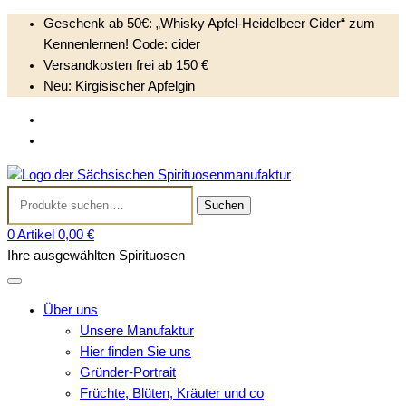
Geschenk ab 50€: „Whisky Apfel-Heidelbeer Cider“ zum
Kennenlernen! Code: cider
Versandkosten frei ab 150 €
Neu: Kirgisischer Apfelgin
S
Anmelden
k
Kundenkonto anlegen
i
Sächsischen
p
Suchen
Spirituosenmanufak
t
Suchen
nach:
o
0 Artikel
0,00 €
c
Ihre ausgewählten Spirituosen
o
n
t
Über uns
e
Unsere Manufaktur
n
Hier finden Sie uns
t
Gründer-Portrait
Früchte, Blüten, Kräuter und co