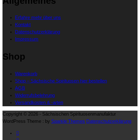
Allgemeines
Die
Optionen
Erfahre mehr über uns
können
Kontakt
auf
Datenschutzerklärung
der
Impressum
Produktseite
gewählt
Shop
werden
Warenkorb
Shop – Sächsische Spirituosen hier bestellen
AGB
Widerrufsbelehrung
Versandkosten & -arten
Copyright © 2026 - Sächsischen Spirituosenmanufaktur
WordPress Theme : by
Sparkle Themes
Datenschutzerklärung