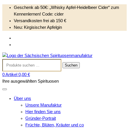
Geschenk ab 50€: „Whisky Apfel-Heidelbeer Cider“ zum
Kennenlernen! Code: cider
Versandkosten frei ab 150 €
Neu: Kirgisischer Apfelgin
S
Anmelden
k
Kundenkonto anlegen
i
Sächsischen
p
Suchen
Spirituosenmanufak
t
Suchen
nach:
o
0 Artikel
0,00 €
c
Ihre ausgewählten Spirituosen
o
n
t
Über uns
e
Unsere Manufaktur
n
Hier finden Sie uns
t
Gründer-Portrait
Früchte, Blüten, Kräuter und co