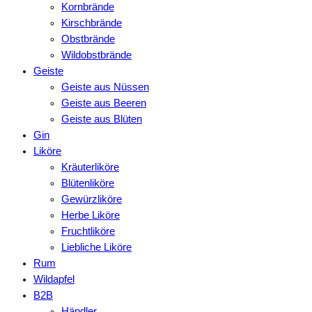
Kornbrände
Kirschbrände
Obstbrände
Wildobstbrände
Geiste
Geiste aus Nüssen
Geiste aus Beeren
Geiste aus Blüten
Gin
Liköre
Kräuterliköre
Blütenliköre
Gewürzliköre
Herbe Liköre
Fruchtliköre
Liebliche Liköre
Rum
Wildapfel
B2B
Händler