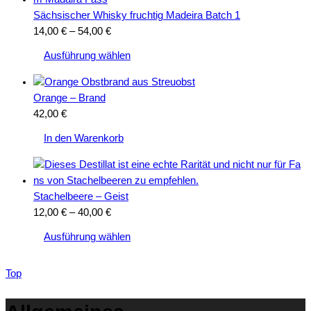
Sächsischer Whisky fruchtig Madeira Batch 1
Preisspanne:
14,00
€
–
54,00
€
Dieses
14,00 €
Ausführung wählen
Produkt
bis
weist
54,00 €
mehrere
Orange – Brand
Varianten
42,00
€
auf.
In den Warenkorb
Die
Optionen
können
auf
Stachelbeere – Geist
der
Preisspanne:
12,00
€
–
40,00
€
Produktseite
Dieses
12,00 €
Ausführung wählen
gewählt
Produkt
bis
werden
weist
40,00 €
Top
mehrere
Varianten
auf.