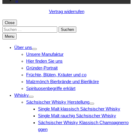
Vertrag widerrufen
Close
Suchen
nach:
Menu
Über uns
Unsere Manufaktur
Hier finden Sie uns
Gründer-Portrait
Früchte, Blüten, Kräuter und co
Malzmönch Bierbrände und Bierliköre
Spirituosenbegriffe erklärt
Whisky
Sächsischer Whisky Herstellung
Single Malt klassisch Sächsischer Whisky
Single Malt rauchig Sächsischer Whisky
Sächsischer Whisky Klassisch Champagnerro
ggen