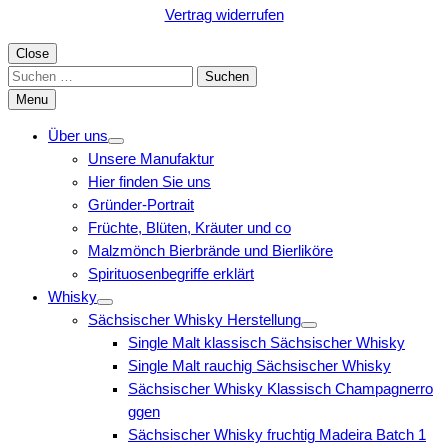
Vertrag widerrufen
Close
Suchen
nach:
Menu
Über uns
Unsere Manufaktur
Hier finden Sie uns
Gründer-Portrait
Früchte, Blüten, Kräuter und co
Malzmönch Bierbrände und Bierliköre
Spirituosenbegriffe erklärt
Whisky
Sächsischer Whisky Herstellung
Single Malt klassisch Sächsischer Whisky
Single Malt rauchig Sächsischer Whisky
Sächsischer Whisky Klassisch Champagnerro
ggen
Sächsischer Whisky fruchtig Madeira Batch 1