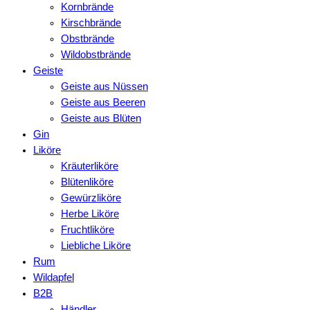
Kornbrände
Kirschbrände
Obstbrände
Wildobstbrände
Geiste
Geiste aus Nüssen
Geiste aus Beeren
Geiste aus Blüten
Gin
Liköre
Kräuterliköre
Blütenliköre
Gewürzliköre
Herbe Liköre
Fruchtliköre
Liebliche Liköre
Rum
Wildapfel
B2B
Händler