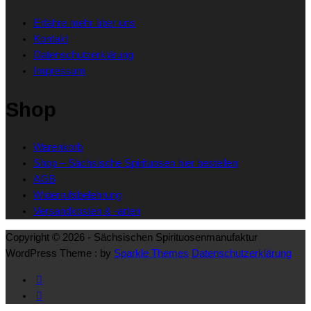
gewählt
Optionen
Erfahre mehr über uns
werden
können
Kontakt
auf
Datenschutzerklärung
der
Impressum
Produktseite
gewählt
Shop
werden
Warenkorb
Shop – Sächsische Spirituosen hier bestellen
AGB
Widerrufsbelehrung
Versandkosten & -arten
Copyright © 2026 - Sächsischen Spirituosenmanufaktur
WordPress Theme : by
Sparkle Themes
Datenschutzerklärung