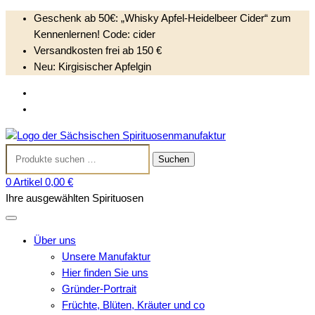
Geschenk ab 50€: „Whisky Apfel-Heidelbeer Cider“ zum
Kennenlernen! Code: cider
Versandkosten frei ab 150 €
Neu: Kirgisischer Apfelgin
S
Anmelden
k
Kundenkonto anlegen
i
Sächsischen
p
Suchen
Spirituosenmanufak
t
Suchen
nach:
o
0 Artikel
0,00 €
c
Ihre ausgewählten Spirituosen
o
n
t
Über uns
e
Unsere Manufaktur
n
Hier finden Sie uns
t
Gründer-Portrait
Früchte, Blüten, Kräuter und co