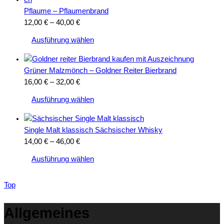
Pflaume – Pflaumenbrand
Preisspanne:
12,00
€
–
40,00
€
Dieses
12,00 €
Ausführung wählen
Produkt
bis
weist
40,00 €
mehrere
Grüner Malzmönch – Goldner Reiter Bierbrand
Varianten
Preisspanne:
16,00
€
–
32,00
€
auf.
Dieses
16,00 €
Ausführung wählen
Die
Produkt
bis
Optionen
weist
32,00 €
können
mehrere
Single Malt klassisch Sächsischer Whisky
auf
Varianten
Preisspanne:
14,00
€
–
46,00
€
der
auf.
Dieses
14,00 €
Ausführung wählen
Produktseite
Die
Produkt
bis
gewählt
Optionen
weist
46,00 €
werden
können
Top
mehrere
auf
Varianten
der
Allgemeines
auf.
Produktseite
Die