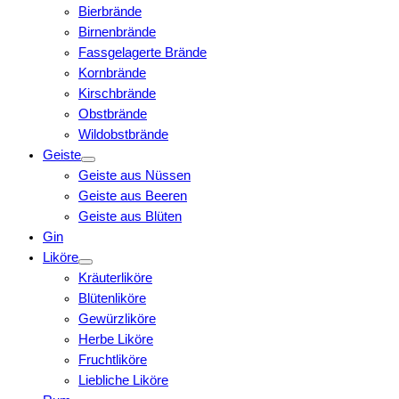
Bierbrände
Birnenbrände
Fassgelagerte Brände
Kornbrände
Kirschbrände
Obstbrände
Wildobstbrände
Geiste
Geiste aus Nüssen
Geiste aus Beeren
Geiste aus Blüten
Gin
Liköre
Kräuterliköre
Blütenliköre
Gewürzliköre
Herbe Liköre
Fruchtliköre
Liebliche Liköre