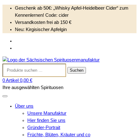
Geschenk ab 50€: „Whisky Apfel-Heidelbeer Cider“ zum
Kennenlernen! Code: cider
Versandkosten frei ab 150 €
Neu: Kirgisischer Apfelgin
S
Anmelden
k
Kundenkonto anlegen
i
Sächsischen
p
Suchen
Spirituosenmanufak
t
Suchen
nach:
o
0 Artikel
0,00 €
c
Ihre ausgewählten Spirituosen
o
n
t
Über uns
e
Unsere Manufaktur
n
Hier finden Sie uns
t
Gründer-Portrait
Früchte, Blüten, Kräuter und co