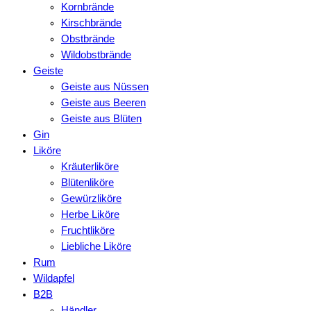
Kornbrände
Kirschbrände
Obstbrände
Wildobstbrände
Geiste
Geiste aus Nüssen
Geiste aus Beeren
Geiste aus Blüten
Gin
Liköre
Kräuterliköre
Blütenliköre
Gewürzliköre
Herbe Liköre
Fruchtliköre
Liebliche Liköre
Rum
Wildapfel
B2B
Händler