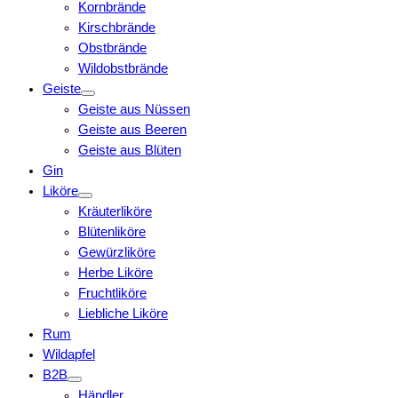
Kornbrände
Kirschbrände
Obstbrände
Wildobstbrände
Geiste
Geiste aus Nüssen
Geiste aus Beeren
Geiste aus Blüten
Gin
Liköre
Kräuterliköre
Blütenliköre
Gewürzliköre
Herbe Liköre
Fruchtliköre
Liebliche Liköre
Rum
Wildapfel
B2B
Händler