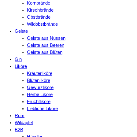
Kornbrände
Kirschbrände
Obstbrände
Wildobstbrände
Geiste
Geiste aus Nüssen
Geiste aus Beeren
Geiste aus Blüten
Gin
Liköre
Kräuterliköre
Blütenliköre
Gewürzliköre
Herbe Liköre
Fruchtliköre
Liebliche Liköre
Rum
Wildapfel
B2B
Händler