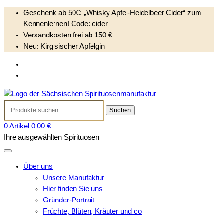
Geschenk ab 50€: „Whisky Apfel-Heidelbeer Cider“ zum
Kennenlernen! Code: cider
Versandkosten frei ab 150 €
Neu: Kirgisischer Apfelgin
S
Anmelden
k
Kundenkonto anlegen
i
Sächsischen
p
Suchen
Spirituosenmanufak
t
Suchen
nach:
o
0 Artikel
0,00 €
c
Ihre ausgewählten Spirituosen
o
n
t
Über uns
e
Unsere Manufaktur
n
Hier finden Sie uns
t
Gründer-Portrait
Früchte, Blüten, Kräuter und co