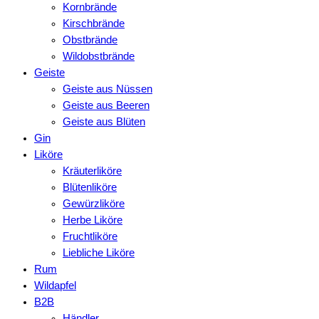
Kornbrände
Kirschbrände
Obstbrände
Wildobstbrände
Geiste
Geiste aus Nüssen
Geiste aus Beeren
Geiste aus Blüten
Gin
Liköre
Kräuterliköre
Blütenliköre
Gewürzliköre
Herbe Liköre
Fruchtliköre
Liebliche Liköre
Rum
Wildapfel
B2B
Händler