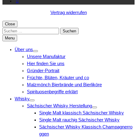
Vertrag widerrufen
Close
Suchen
nach:
Menu
Über uns
Unsere Manufaktur
Hier finden Sie uns
Gründer-Portrait
Früchte, Blüten, Kräuter und co
Malzmönch Bierbrände und Bierliköre
Spirituosenbegriffe erklärt
Whisky
Sächsischer Whisky Herstellung
Single Malt klassisch Sächsischer Whisky
Single Malt rauchig Sächsischer Whisky
Sächsischer Whisky Klassisch Champagnerro
ggen