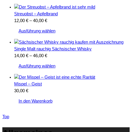
Streuobst – Apfelbrand
Preisspanne:
12,00
€
–
40,00
€
Dieses
12,00 €
Ausführung wählen
Produkt
bis
weist
40,00 €
mehrere
Single Malt rauchig Sächsischer Whisky
Varianten
Preisspanne:
14,00
€
–
46,00
€
auf.
Dieses
14,00 €
Ausführung wählen
Die
Produkt
bis
Optionen
weist
46,00 €
können
mehrere
Mispel – Geist
auf
Varianten
30,00
€
der
auf.
In den Warenkorb
Produktseite
Die
gewählt
Optionen
werden
können
Top
auf
der