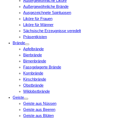
Außergewöhnliche Liköre
Außergewöhnliche Brände
Ausgezeichnete Spirituosen
Liköre für Frauen
Liköre für Männer
Sächsische Erzeugnisse veredelt
Präsentkisten
Brände
Apfelbrände
Bierbrände
Birnenbrände
Fassgelagerte Brände
Kornbrände
Kirschbrände
Obstbrände
Wildobstbrände
Geiste
Geiste aus Nüssen
Geiste aus Beeren
Geiste aus Blüten