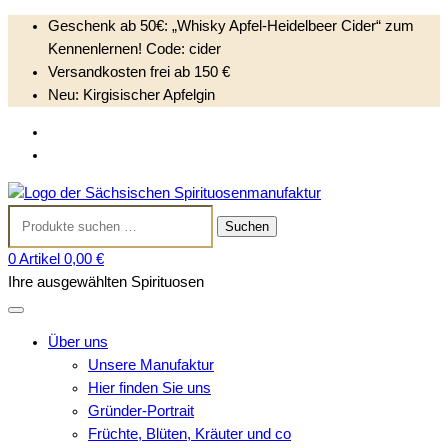
Geschenk ab 50€: „Whisky Apfel-Heidelbeer Cider“ zum
Kennenlernen! Code: cider
Versandkosten frei ab 150 €
Neu: Kirgisischer Apfelgin
S
Anmelden
k
Kundenkonto anlegen
i
Sächsischen
p
Suchen
Spirituosenmanufak
t
Suchen
nach:
o
0 Artikel
0,00 €
c
Ihre ausgewählten Spirituosen
o
n
t
Über uns
e
Unsere Manufaktur
n
Hier finden Sie uns
t
Gründer-Portrait
Früchte, Blüten, Kräuter und co