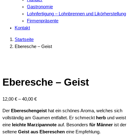
Gastronomie
Lohnfertigung – Lohnbrennen und Likörherstellung
Firmenpräsente
Kontakt
Startseite
Eberesche – Geist
Eberesche – Geist
Preisspanne:
12,00
€
–
40,00
€
12,00 €
Der
Ebereschengeist
hat ein schönes Aroma, welches sich
bis
vollständig am Gaumen entfaltet. Er schmeckt
herb
und weist
40,00 €
eine
leichte Marzipannote
auf. Besonders
für Männer
ist der
seltene
Geist aus Ebereschen
eine Empfehlung.