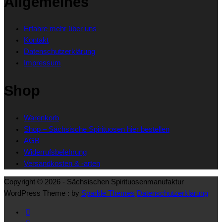
Allgemeines
Produktseite
gewählt
Erfahre mehr über uns
werden
Kontakt
Datenschutzerklärung
Impressum
Shop
Warenkorb
Shop – Sächsische Spirituosen hier bestellen
AGB
Widerrufsbelehrung
Versandkosten & -arten
Copyright © 2026 - Sächsischen Spirituosenmanufaktur
WordPress Theme : by
Sparkle Themes
Datenschutzerklärung